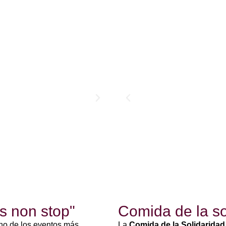
as non stop"
Comida de la so
no de los eventos más
La
Comida de la Solidaridad