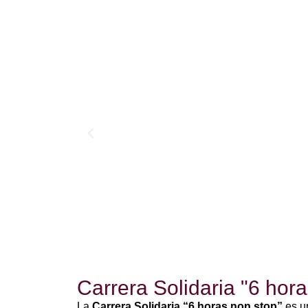
Carrera Solidaria "6 hor
La
Carrera Solidaria “6 horas non stop”
es u