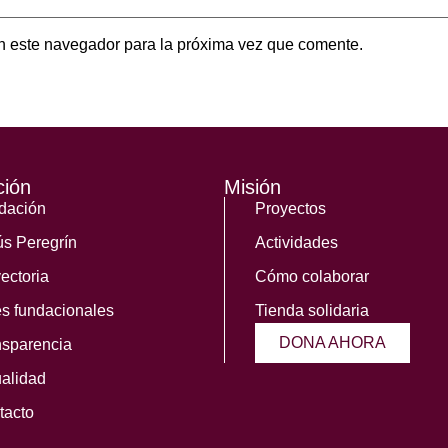
n este navegador para la próxima vez que comente.
ción
Misión
dación
Proyectos
ús Peregrín
Actividades
ectoria
Cómo colaborar
es fundacionales
Tienda solidaria
DONA AHORA
nsparencia
ualidad
tacto