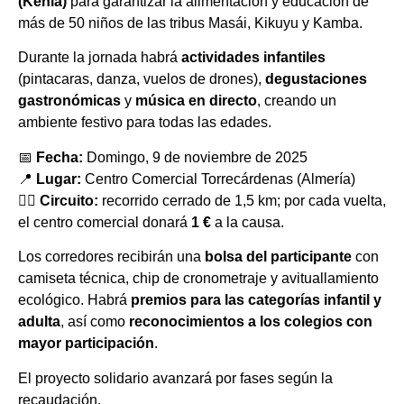
(Kenia)
para garantizar la alimentación y educación de
más de 50 niños de las tribus Masái, Kikuyu y Kamba.
Durante la jornada habrá
actividades infantiles
(pintacaras, danza, vuelos de drones),
degustaciones
gastronómicas
y
música en directo
, creando un
ambiente festivo para todas las edades.
📅
Fecha:
Domingo, 9 de noviembre de 2025
📍
Lugar:
Centro Comercial Torrecárdenas (Almería)
🏃‍♂️
Circuito:
recorrido cerrado de 1,5 km; por cada vuelta,
el centro comercial donará
1 €
a la causa.
Los corredores recibirán una
bolsa del participante
con
camiseta técnica, chip de cronometraje y avituallamiento
ecológico. Habrá
premios para las categorías infantil y
adulta
, así como
reconocimientos a los colegios con
mayor participación
.
El proyecto solidario avanzará por fases según la
recaudación.