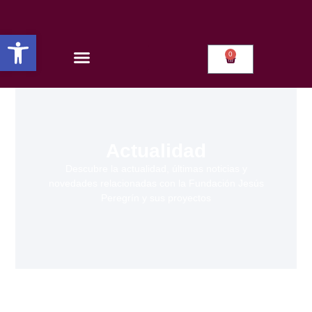
Abrir barra de herramientas
0
Actualidad
Descubre la actualidad, últimas noticias y
novedades relacionadas con la Fundación Jesús
Peregrín y sus proyectos